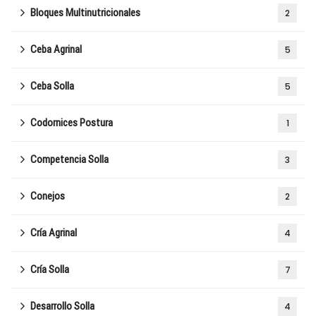
Bloques Multinutricionales
2
Ceba Agrinal
5
Ceba Solla
5
Codornices Postura
1
Competencia Solla
3
Conejos
2
Cría Agrinal
4
Cría Solla
7
Desarrollo Solla
4