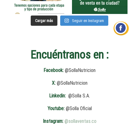
Cargar más
Seguir en Instagram
Dos
Encuéntranos en :
Facebook:
@SollaNutricion
X:
@SollaNutricion
Linkedin:
@Solla S.A.
Youtube:
@Solla Oficial
Instagram:
@sollaventas.co