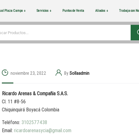
tual Plaza Campo
Servicios
Puntos de Venta
Aliados
Trabaja con No
noviembre 23, 2022
By
Sollaadmin
Ricardo Arenas & Compañia S.A.S.
Cl. 11 #8-56
Chiquinquirá
Boyacá
Colombia
Teléfono:
3102577438
Email:
ricardoarenasycia@gmail.com