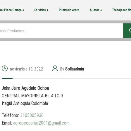
tual Plaza Campo
Servicios
Puntos de Venta
Aliados
Trabaja con No
noviembre 13, 2022
By
Sollaadmin
John Jairo Agudelo Ochoa
CENTRAL MAYORISTA BL 4 LC 9
Itagüi
Antioquia
Colombia
Teléfono:
3105005930
Email:
agropecuariajj2001@gmail.com