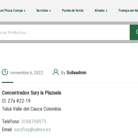
tual Plaza Campo
Servicios
Puntos de Venta
Aliados
Trabaja con No
noviembre 6, 2022
By
Sollaadmin
Concentrados Sury la Plazuela
Cl. 27a #22-19
Tuluá
Valle del Cauca
Colombia
Teléfono:
3168768975
Email:
suryfray@yahoo.es