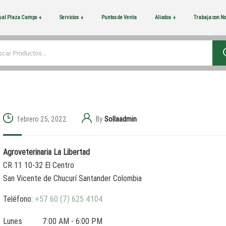
tual Plaza Campo
Servicios
Puntos de Venta
Aliados
Trabaja con No
febrero 25, 2022
By
Sollaadmin
Agroveterinaria La Libertad
CR 11 10-32 El Centro
San Vicente de Chucurí
Santander
Colombia
Teléfono:
+57 60 (7) 625 4104
Lunes
7:00 AM - 6:00 PM