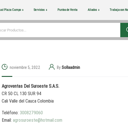
tual Plaza Campo
Servicios
Puntos de Venta
Aliados
Trabaja con No
noviembre 5, 2022
By
Sollaadmin
Agroventas Del Suroeste S.A.S.
CR 50 CL 130 SUR 94
Cali
Valle del Cauca
Colombia
Teléfono:
3008279060
Email:
agrosuroeste@hotmail.com