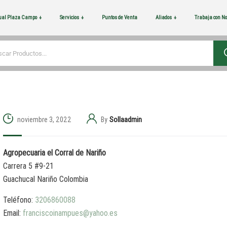
tual Plaza Campo
Servicios
Puntos de Venta
Aliados
Trabaja con No
noviembre 3, 2022
By
Sollaadmin
Agropecuaria el Corral de Nariño
Carrera 5 #9-21
Guachucal
Nariño
Colombia
Teléfono:
3206860088
Email:
franciscoinampues@yahoo.es