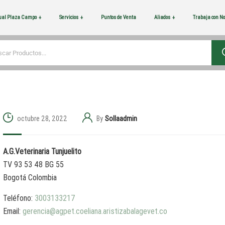
tual Plaza Campo
Servicios
Puntos de Venta
Aliados
Trabaja con No
octubre 28, 2022
By
Sollaadmin
A.G.Veterinaria Tunjuelito
TV 93 53 48 BG 55
Bogotá
Colombia
Teléfono:
3003133217
Email:
gerencia@agpet.coeliana.aristizabalagevet.co