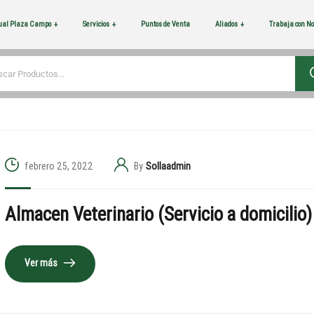
tual Plaza Campo
Servicios
Puntos de Venta
Aliados
Trabaja con No
febrero 25, 2022
By
Sollaadmin
Almacen Veterinario (Servicio a domicilio)
Ver más